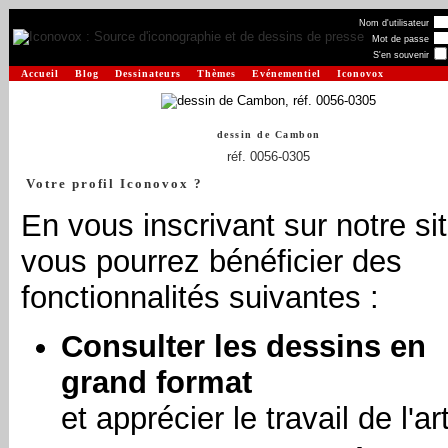
Nom d'utilisateur
Mot de passe
S'en souvenir
Accueil
Blog
Dessinateurs
Thèmes
Evénementiel
Iconovox
dessin de
Cambon
réf. 0056-0305
Votre profil Iconovox ?
En vous inscrivant sur notre sit
vous pourrez bénéficier des
fonctionnalités suivantes :
Consulter les dessins en
grand format
et apprécier le travail de l'art