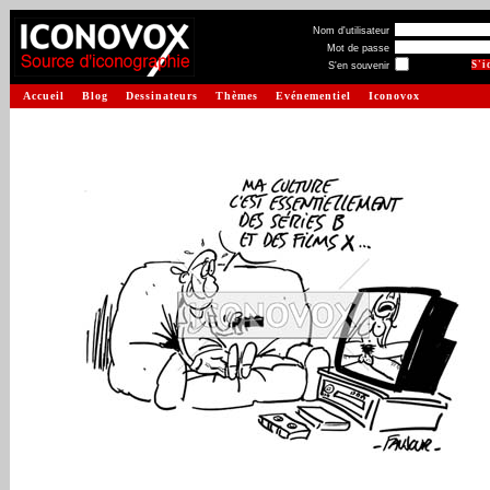
Nom d'utilisateur
Mot de passe
S'en souvenir
Accueil
Blog
Dessinateurs
Thèmes
Evénementiel
Iconovox