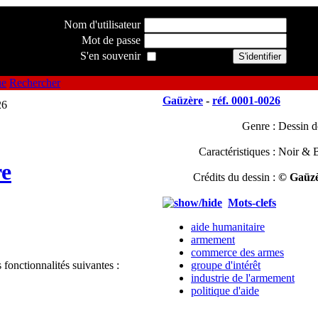
Nom d'utilisateur
Mot de passe
S'en souvenir
ue
Rechercher
Gaüzère
-
réf. 0001-0026
Genre :
Dessin d
Caractéristiques :
Noir & B
e
Crédits du dessin :
© Gaüzè
Mots-clefs
aide humanitaire
armement
commerce des armes
 fonctionnalités suivantes :
groupe d'intérêt
industrie de l'armement
politique d'aide