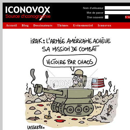
Nom d'utilisateur
Mot de passe
S'en souvenir
Accueil
Blog
Dessinateurs
Thèmes
Evénementiel
Iconovox