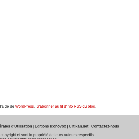
 l'aide de
WordPress
.
S'abonner au fil d'info RSS du blog
.
rales d'Utilisation
|
Editions Iconovox
|
Urtikan.net
|
Contactez-nous
 copyright et sont la propriété de leurs auteurs respectifs.