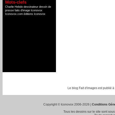
Mots-clefs
Charlie Hebdo
dessinateur
dessin de
presse
faits d'image
Iconovox
Iconovox.com
éditions Iconovox
Le blog Fait d'images est publié à
Copyright © Iconovox 2006-2026 |
Conditions Géné
Tous les dessins sur le site sont sous