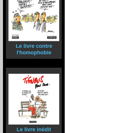
Le livre contre
l'homophobie
Le livre inédit