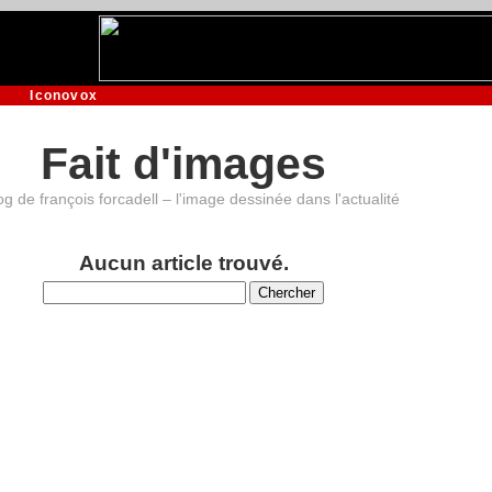
l
Iconovox
Fait d'images
log de françois forcadell – l'image dessinée dans l'actualité
Aucun article trouvé.